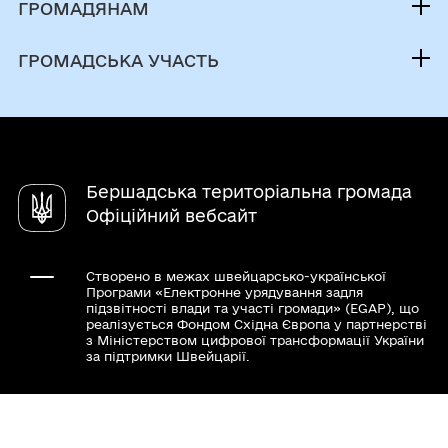
Депутатський корпус
ГРОМАДЯНАМ
Документи (НПА)
Виконком
Кабінет мешканця
Містобудівна документація
ГРОМАДСЬКА УЧАСТЬ
Інвестиційний паспорт
Послуги
Електронні петиції
Паспорт громади
Чат-бот «СВОЇ»
Громадський бюджет
Довідник закладів
Електронні консультації
Бершадська територіальна громада
Молодіжна рада
Офіційний вебсайт
Органи самоорганізації
Створено в межах швейцарсько-української
Програми «Електронне урядування задля
підзвітності влади та участі громади» (EGAP), що
реалізується Фондом Східна Європа у партнерстві
з Міністерством цифрової трансформації України
за підтримки Швейцарії.
Хочете такий сайт з чат-ботом для громади?