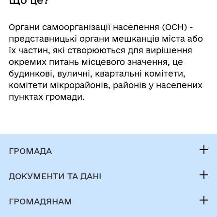
Органи самоорганізації населення (ОСН) -
представницькі органи мешканців міста або
їх частин, які створюються для вирішення
окремих питань місцевого значення, це
будинкові, вуличні, квартальні комітети,
комітети мікрорайонів, районів у населених
пунктах громади.
ГРОМАДА
Контакти та звернення
ДОКУМЕНТИ ТА ДАНІ
Міський голова
Фінанси
Депутатський корпус
ГРОМАДЯНАМ
Документи (НПА)
Виконком