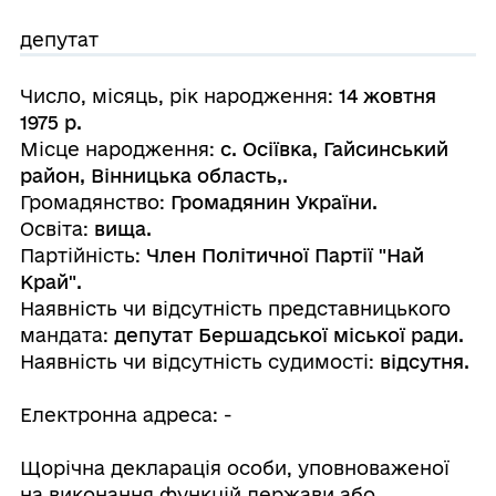
депутат
Число, місяць, pік народження:
14 жовтня
1975 р.
Miсце народження:
с. Осіївка, Гайсинський
район, Вінницька область,.
Громадянство:
Громадянин України.
Освіта:
вища.
Партійність:
Член Політичної Партії "Най
Край".
Наявність чи відсутність представницького
мандата:
депутат Бершадської міської ради.
Наявність чи відсутність судимості:
відсутня.
Електронна адреса: -
Щорічна декларація особи, уповноваженої
на виконання функцій держави або