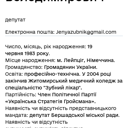
депутат
Електронна пошта: Jenyazubnik@gmail.com
Число, місяць, рік народження:
19
червня 1983 року
.
Місце народження:
м. Лейпціг, Німеччина
.
Громадянство:
Громадянин України
.
Освіта:
професійно-технічна
.
У 2004 році
закінчив Житомирський медичний коледж за
спеціальністю "Зубний лікар".
Партійність:
Член Політичної Партії
«Українська Стратегія Гройсмана
».
Наявність чи відсутність представницького
мандата:
депутат Бершадської
міської ради
.
Наявність чи відсутність