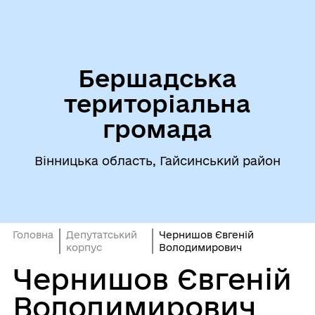
Бершадська
територіальна
громада
Вінницька область, Гайсинський район
Головна
Депутатський
Чернишов Євгеній
корпус
Володимирович
Чернишов Євгеній
Володимирович