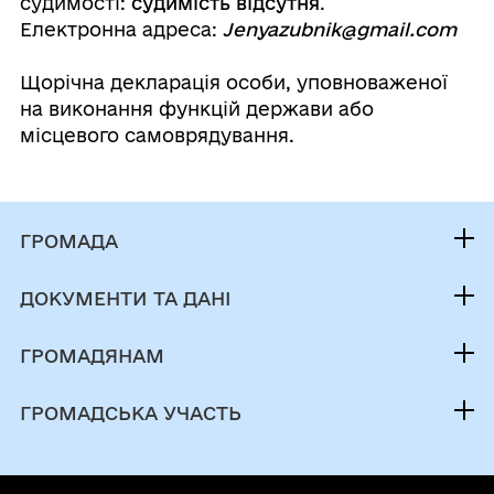
судимості:
судимість відсутня
.
Електронна адреса:
Jenyazubnik@gmail.com
Щорічна декларація особи, уповноваженої
на виконання функцій держави або
місцевого самоврядування.
ГРОМАДА
Контакти та звернення
ДОКУМЕНТИ ТА ДАНІ
Міський голова
Фінанси
Депутатський корпус
ГРОМАДЯНАМ
Документи (НПА)
Виконком
Кабінет мешканця
Містобудівна документація
ГРОМАДСЬКА УЧАСТЬ
Інвестиційний паспорт
Послуги
Електронні петиції
Паспорт громади
Чат-бот «СВОЇ»
Громадський бюджет