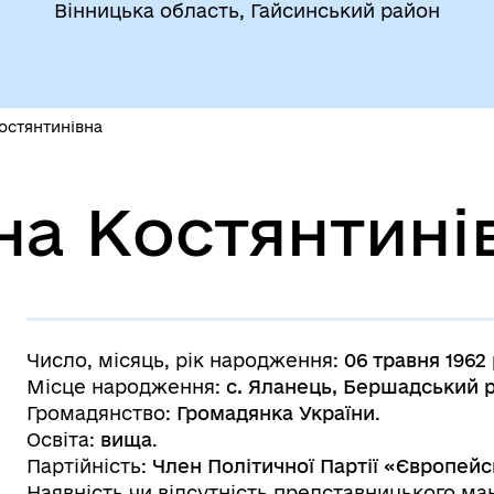
Вінницька область, Гайсинський район
остянтинівна
на Костянтині
Число, місяць, рік народження:
06 травня 1962
Місце народження:
с. Яланець
, Бершадський р
Громадянство:
Громадянка України
.
Освіта:
вища
.
Партійність:
Член Політичної Партії «Європейс
Наявність чи відсутність представницького ма