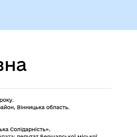
вна
 року
.
айон, Вінницька область
.
ька Солідарність
».
ндата:
депутат Бершадської
міської