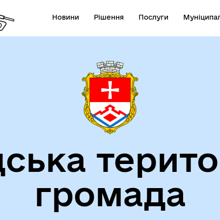
Новини
Рішення
Послуги
Муніципал
ська терито
громада