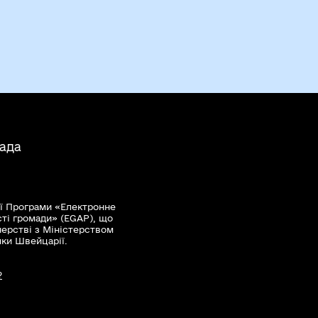
ада
ї Програми «Електронне
сті громади» (EGAP), що
нерстві з Міністерством
мки Швейцарії.
?