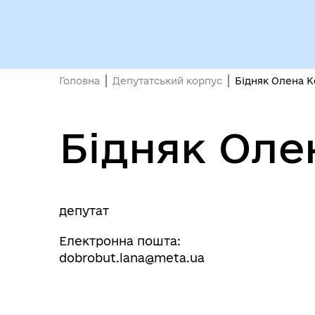
Головна
Депутатський корпус
Бідняк Олена К
Бідняк Оле
депутат
Електронна пошта:
dobrobut.lana@meta.ua